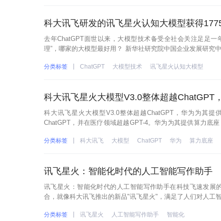
科大讯飞研发的讯飞星火认知大模型获得177
去年ChatGPT面世以来，大模型技术备受全社会关注足足一
理”，哪家的大模型最好用？ 新华社研究院中国企业发展研究
模型体验报告3.0（下文简称《报告》）评测结果显示，由科大
分类标签
ChatGPT
大模型技术
讯飞星火认知大模型
科大讯飞星火大模型V3.0整体超越ChatGP
科大讯飞星火大模型V3.0整体超越ChatGPT，华为为其
ChatGPT，并在医疗领域超越GPT-4。华为为其提供算力
型第一梯队。大模型的应用也在不断推进，包括医疗、教育、
分类标签
科大讯飞
大模型
ChatGPT
华为
算力底座
讯飞星火：智能化时代的人工智能写作助手
讯飞星火：智能化时代的人工智能写作助手在科技飞速发展
合，就像科大讯飞推出的新品"讯飞星火"，满足了人们对人工
语料库支持，深厚的科学逻辑及高度适应性的知识体系，让我
分类标签
讯飞星火
人工智能写作助手
智能化