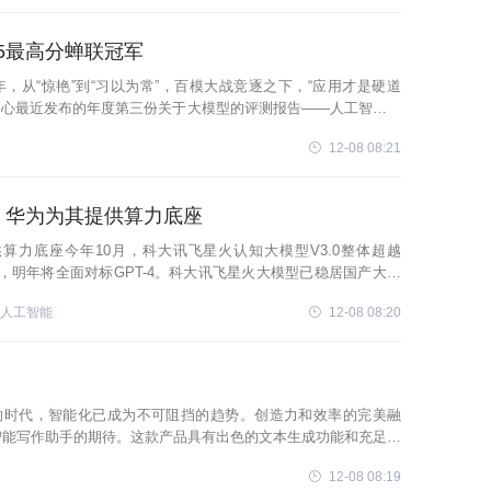
5最高分蝉联冠军
年，从“惊艳”到“习以为常”，百模大战竞逐之下，“应用才是硬道
中心最近发布的年度第三份关于大模型的评测报告——人工智能大
讯飞研发
12-08 08:21
T，华为为其提供算力底座
提供算力底座今年10月，科大讯飞星火认知大模型V3.0整体超越
底座，明年将全面对标GPT-4。科大讯飞星火大模型已稳居国产大模
工
人工智能
12-08 08:20
的时代，智能化已成为不可阻挡的趋势。创造力和效率的完美融
智能写作助手的期待。这款产品具有出色的文本生成功能和充足的
们能够更好的实现文本写作
12-08 08:19