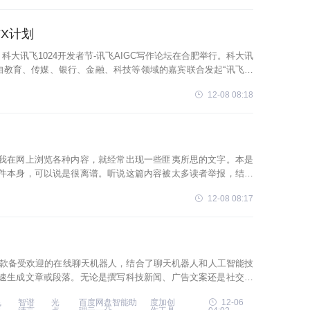
X计划
科大讯飞1024开发者节-讯飞AIGC写作论坛在合肥举行。科大讯
自教育、传媒、银行、金融、科技等领域的嘉宾联合发起“讯飞写
12-08 08:18
，我在网上浏览各种内容，就经常出现一些匪夷所思的文字。本是
事件本身，可以说是很离谱。听说这篇内容被太多读者举报，结果
有可能，此
12-08 08:17
T是一款备受欢迎的在线聊天机器人，结合了聊天机器人和人工智能技
速生成文章或段落。无论是撰写科技新闻、广告文案还是社交媒
ge浏
飞
智谱
光
百度网盘智能助
度加创
12-06