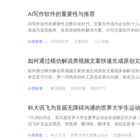
AI写作软件的重要性与推荐
AI写作软件的重要性在数字化时代，文案写作成为企业和个人
渐成为提高效率、保持原创性的解决方案。AI写文案软件的
切需要高效、快捷但又具备创意的解决方案。AI写作软件因其
分类标签
AI写作软件
文案创作
人工智能
如何通过模仿解说类视频文案快速生成原创
如何通过模仿解说类视频文案快速生成原创文案很多做解说类
肯定是不行的，用一些伪原创的工具也容易出问题，那该怎么
说文案，这是我亲测有效的方法，建议你先点赞收藏保存下来
分类标签
解说视频
原创文案
模仿学习
科大讯飞为首届无障碍沟通的世界大学生运
7月28日20点，第31届世界大学生夏季运动会在成都正式开
讯飞听见会议系统、智慧屏、翻译机、翻译笔、虚拟志愿者一
志愿者服务、新闻采访、赛事播报、听视障人群无障碍沟通等
分类标签
科大讯飞
世界大学生夏季运动会
无障碍沟通