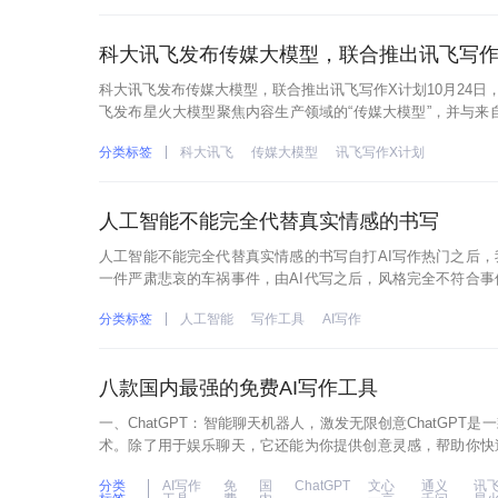
科大讯飞发布传媒大模型，联合推出讯飞写作
科大讯飞发布传媒大模型，联合推出讯飞写作X计划10月24日，
飞发布星火大模型聚焦内容生产领域的“传媒大模型”，并与来
作X计划”，以AI写作产品为应用，探索生成式AI未来。“讯飞写
分类标签
科大讯飞
传媒大模型
讯飞写作X计划
人工智能不能完全代替真实情感的书写
人工智能不能完全代替真实情感的书写自打AI写作热门之后
一件严肃悲哀的车祸事件，由AI代写之后，风格完全不符合
账号封号了......仲尼意外去世，AI写作自动冠姓氏“孔”，有没
分类标签
人工智能
写作工具
AI写作
八款国内最强的免费AI写作工具
一、ChatGPT：智能聊天机器人，激发无限创意ChatGP
术。除了用于娱乐聊天，它还能为你提供创意灵感，帮助你快
体内容，ChatGPT都能给予你极佳的辅助。国内用户可使用Ed
分类
AI写作
免
国
ChatGPT
文心
通义
讯