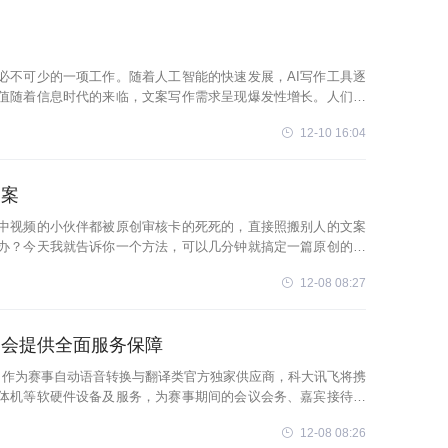
必不可少的一项工作。随着人工智能的快速发展，AI写作工具逐
价值随着信息时代的来临，文案写作需求呈现爆发性增长。人们迫
能够大幅提高文案创
12-10 16:04
文案
中视频的小伙伴都被原创审核卡的死死的，直接照搬别人的文案
办？今天我就告诉你一个方法，可以几分钟就搞定一篇原创的解
，然后再慢慢观看。步骤一：
12-08 08:27
动会提供全面服务保障
幕！作为赛事自动语音转换与翻译类官方独家供应商，科大讯飞将携
体机等软硬件设备及服务，为赛事期间的会议会务、嘉宾接待、
提供全面服务保障，
12-08 08:26