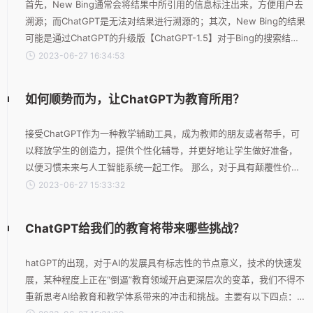
首先，New Bing通常会将结果中所引用的信息标注出来，方便用户去
溯源；而ChatGPT是无法对结果进行溯源的；其次，New Bing的结果
可能是通过ChatGPT的升级版【ChatGPT-1.5】对于Bing的搜索结果
进行理解和实时生成的（例如：ChatGPT-1.5先根据客户的问题进行分
2023-06-27 16:34:53
析，提取关键词，通过关键词搜索相关结果，然后ChatGPT-1.5以搜索
结果为背景，回答客户的问题）；而ChatGPT是直接根据用户问题，
如何顺势而为，让ChatGPT为教育所用？
通过模型生成结果。最后，New Bing现在对于每次会话，限制了提问
次数——5
接受ChatGPT作为一种教学辅助工具，成为教师的朋友或者帮手，可
以释放学生的创造力，提供个性化辅导，并更好地让学生做好准备，
以便习惯未来与人工智能系统一起工作。 那么，对于具有颠覆性价值
的ChatGPT，学校和教师究竟可以怎么上手？以下介绍较为常见的六
2023-06-27 15:33:32
种用法: 1、设计课程 ChatGPT可以为教师的课程设计提供创意思路，
协助检索和整理文献资料，生成完整的课程材料，如教学大纲、课程
ChatGPT给我们的教育将带来哪些挑战？
计划和阅读材料。 2、协助备课 除了课程设计，ChatGPT能够很好地
参与到教研备课中，给老师一个起步的计划，提供
hatGPT的出现，对于AI的发展具有标志性的节点意义，技术的快速发
展，某种程度上正在“倒逼”教育领域开启更深层次的变革，我们不得不
重新思考AI给教育和教学体系带来的冲击和挑战。主要有以下四点：
1、挑战我们的人才观 未来到底要培养出什么样的人？相对AI的机械高