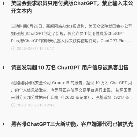
美国会要求职员只用付费版ChatGPT，禁止输入未公
发了网友们的热议。
开文本内
当地时间6月26日，新闻网站Axios报道称，美国众议院就国会办公室
如何使用ChatGPT制定了新规，仅允许员工使用付费版ChatGPT
Plus,非ChatGPT的聊天机器人尚未获得使用许可。ChatGPT Plus,是
聊天机器人ChatGPT的付费版本，费用为每月20美元。通过Plus,用户
2023-06-27 15:23:17
可以访问该公司今年3月发布的多模态模型GPT-4以及此前发布的
GPT-3.5。 在一份备忘录里，众议院首席行政长官Catherine
调查发现超 10 万名 ChatGPT 用户信息被黑客出售
L.Szpindor表示，议员和工作人员只能使用付费版本的ChatGPT Pl
根据国际网络安全公司 Group-IB 的报告，超过 10 万名 ChatGPT 用
户的个人信息被泄露，有黑客正在暗网交易平台进行出售。 按照国家
来划分大部分数据来自印度（12632 条记录），巴基斯坦（9217 条记
录）和巴西（6531 条记录），来自越南、埃及、美国、法国、摩洛
2023-06-26 15:42:49
哥、印度尼西亚和孟加拉国的聊天机器人用户的数据也出现在暗网
上。 分析还显示，大多数记录（78348 条记录）都是使用 Raccon 恶
黑客曝ChatGPT三大新功能，客户端源代码已被扒光
意软件窃取作为恶意软件即服务提供的信息而被盗的，其次是
Windows 间谍软件和隐形工具