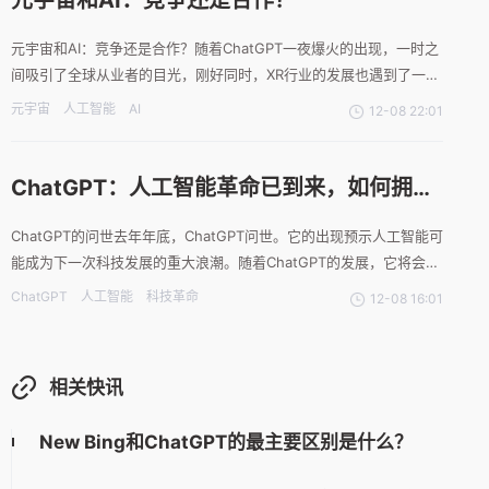
元宇宙和AI：竞争还是合作？
元宇宙和AI：竞争还是合作？随着ChatGPT一夜爆火的出现，一时之
间吸引了全球从业者的目光，刚好同时，XR行业的发展也遇到了一些
困境，微软、PICO、腾讯裁员消息流出，部分企业业务调整等，同样
元宇宙
人工智能
AI
12-08 22:01
引来了外界的质疑声，“字节裁员，腾讯撤退：中国XR行业的至暗之
日”“大厂XR集体后撤：不再盲目迷信硬件掘金
ChatGPT：人工智能革命已到来，如何拥抱
变化？
ChatGPT的问世去年年底，ChatGPT问世。它的出现预示人工智能可
能成为下一次科技发展的重大浪潮。随着ChatGPT的发展，它将会取
代人类最引以为傲的那部分，成为真正意义上的第四次科技革命。马
ChatGPT
人工智能
科技革命
12-08 16:01
占凯对谈马占凯是一个资深的互联网人，他的工作足迹从搜狗到360
到美团。在与郝景芳的对谈中，他从整个人类
相关快讯
New Bing和ChatGPT的最主要区别是什么？