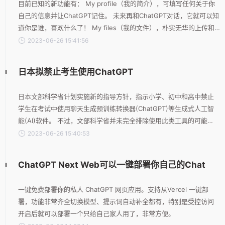
目前已知的新功能有： My profile（我的简介），可填写任何关于你
自己的信息并让ChatGPT记住。 未来再和ChatGPT对话，它就可以知
道你是谁，喜欢什么了！ My files（我的文件），朴实无华的上传和
管理文件。 目前还不清楚具体在对话中ChatGPT会如何与这些文件交
2023-06-26 15:41:56
互，但光凭这一个界面就打开了很多想象空间。 更重要的是
“Workspace” （工作区）。 底部的工作区旁边的“···”三点按钮，暗示
日本拟禁止考生使用ChatGPT
着可以在不同工作区之间切换。 也就是在工作、学习、生活娱乐等不
同场景，可以让A
日本文部科学省计划实施新的指导方针，指示小学、初中和高中禁止
学生在考试中使用聊天生成预训练转换器(ChatGPT)等生成式人工智
能(AI)软件。 不过，文部科学省并未完全排除使用此类工具的可能
性，指导草案列出了有效使用它们的例子，比如为课堂讨论提供便
2023-06-26 15:40:53
利、纠正英语对话中的语法或学习先进的编程技巧。
ChatGPT Next Web可以一键部署你自己的Chat
一键免费部署你的私人 ChatGPT 网页应用。支持从Vercel 一键部
署，功能非常齐全切换模型、提示词自动补全都有，特别是受控访问
开启后就可以部署一个只给自己家人用了，非常方便。