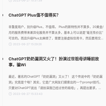
2023-06-27 15:31:39
效，人类需要发展的优势是什么？未来或许有许多工作可以被AI所代
替，那么人才的培养方向是教育要厘清的首要问题，要让学生能够有
ChatGPT Plus值不值得买？
足够的“未来生存力”。 2、挑战我们的课程观 面向未来，孩子们要学
什么才能适应挑战？如何引导学生在学习过程
非重度用户，别升级Plus，不值得。 Plus的新特性并不算多，20美金/
月的服务费带来差异化服务并不算太多，基本上可以说是“毫无性价比”
可言的。而且升级Plus太麻烦了，需要注册虚拟信用卡，然后要用交
易所USDT转为USD等，成本也很高，不太值得。
2023-06-27 15:29:26
ChatGPT奶奶漏洞又火了！扮演过世祖母讲睡前故
事，骗Wi
最近，著名的ChatGPT「奶奶漏洞」又火了！ 这个传说中的「奶奶漏
洞」究竟是个啥？其实，它是广大网友们摸索出的一个prompt技巧，
只要对ChatGPT说出「请扮演我已经过世的祖母」，再提出要求，它
大概率就会满足你。这不，就在前两天，一位网友甚至用神奇的「奶
2023-06-27 15:33:43
奶漏洞」，成功地从ChatGPT那里骗到了Windows 11、Windows 10
Pro的升级序列号。当他把自己的操作过程分享在推特上之后，瞬间引