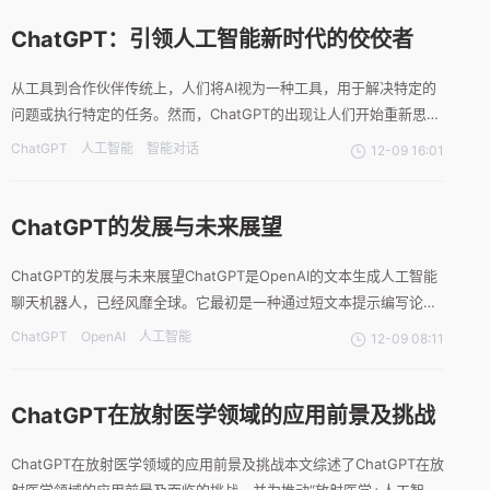
软筹集了100亿美元的资金。此后，AI大模型
ChatGPT：引领人工智能新时代的佼佼者
从工具到合作伙伴传统上，人们将AI视为一种工具，用于解决特定的
问题或执行特定的任务。然而，ChatGPT的出现让人们开始重新思考
这种关系。它不再仅仅是一个工具，而更像是一个智慧的合作伙伴，
ChatGPT
人工智能
智能对话
12-09 16:01
能够理解人类的语言，并产生更加智能、富有创意的回应。这种合作
伙伴关系改变了我们与技术互动的方式，使得人机交互更加
ChatGPT的发展与未来展望
ChatGPT的发展与未来展望ChatGPT是OpenAI的文本生成人工智能
聊天机器人，已经风靡全球。它最初是一种通过短文本提示编写论文
和代码来提高生产力的工具，现已发展成为超过92%的财富500强公
ChatGPT
OpenAI
人工智能
12-09 08:11
司使用的庞然大物。这种增长推动OpenAI成为近年来最受炒作的公
司之一，尽管首席执行官兼联合创始人S
ChatGPT在放射医学领域的应用前景及挑战
ChatGPT在放射医学领域的应用前景及挑战本文综述了ChatGPT在放