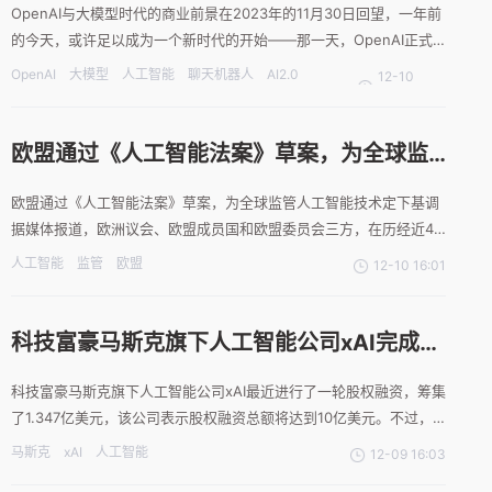
OpenAI与大模型时代的商业前景在2023年的11月30日回望，一年前
的今天，或许足以成为一个新时代的开始——那一天，OpenAI正式
上线了聊天机器人ChatGPT。传言ChatGPT低调到其内部甚至都有员
OpenAI
大模型
人工智能
聊天机器人
AI2.0
12-10
工没有意识到它的上线。但命运的齿轮，也恰恰是从那时候开始的。
商业模式
22:01
五天内，ChatGPT用户数破百
欧盟通过《人工智能法案》草案，为全球监
管人工智能技术定下基调
欧盟通过《人工智能法案》草案，为全球监管人工智能技术定下基调
据媒体报道，欧洲议会、欧盟成员国和欧盟委员会三方，在历经近40
个小时的漫长谈判后，于布鲁塞尔当地时间12月8日晚，就《人工智
人工智能
监管
欧盟
12-10 16:01
能法案》达成协议。该项法案旨在通过全面监管人工智能，为这一技
术的开发和使用提供更好的条件，谈判同意对生成式人工智能工
科技富豪马斯克旗下人工智能公司xAI完成
1.347亿美元股权融资
科技富豪马斯克旗下人工智能公司xAI最近进行了一轮股权融资，筹集
了1.347亿美元，该公司表示股权融资总额将达到10亿美元。不过，
该文件并未透露投资者的名字。这也是近期OpenAI公司人事动荡
马斯克
xAI
人工智能
12-09 16:03
后，马斯克的人工智能公司的最新动态。OpenAI今年早些时候从微