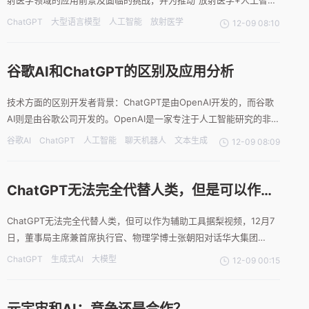
射医学领域的应用前景及面临的挑战，并为推动“放射医学+人工智能”
教育体系的建立提供参考。SEO关键词ChatGPT，大型语言模型，人
ChatGPT
大型语言模型
人工智能
放射医学
12-09 08:10
工智能，放射医学摘要ChatGPT作为当下广受关注的生成式人工智能
大型语言模型,在带给人们沉浸式
谷歌AI和ChatGPT的区别及应用分析
技术方面的区别开发者背景：ChatGPT是由OpenAI开发的，而谷歌
AI则是由谷歌公司开发的。OpenAI是一家专注于人工智能研究的非营
利组织，而谷歌是一家全球知名的科技公司。这意味着ChatGPT更加
谷歌AI
ChatGPT
人工智能
聊天机器人
文本生成
12-09 08:09
专注于人工智能领域的研究，而谷歌AI则更加注重将人工智能技术应
用于实际产品中。模型大小：Chat
ChatGPT无法完全代替人类，但是可以作为
辅助工具
ChatGPT无法完全代替人类，但可以作为辅助工具据梨视频，12月7
日，董事局主席兼首席执行官、物理学博士张朝阳对话华大集团
CEO、生物学博士尹烨。张朝阳在对谈中表示，自己倾向于ChatGPT
ChatGPT
生成式AI
大模型
12-09 00:15
干不掉人类，因为人脑的思考过程和AI算法的思考过程还是不一样
的。ChatGPT是一种基于人工智能的语言生成模