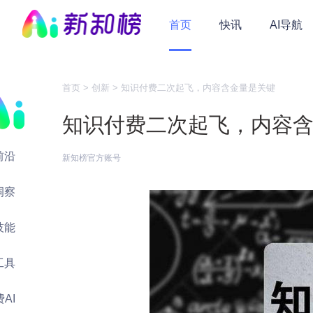
首页
快讯
AI导航
首页 >
创新 >
知识付费二次起飞，内容含金量是关键
知识付费二次起飞，内容
前沿
新知榜官方账号
洞察
技能
工具
AI