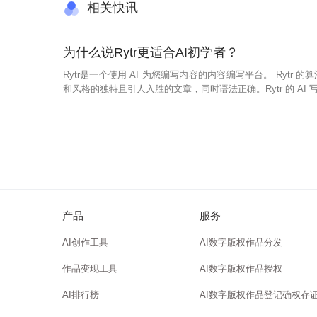
相关快讯
为什么说Rytr更适合AI初学者？
Rytr是一个使用 AI 为您编写内容的内容编写平台。 Ryt
和风格的独特且引人入胜的文章，同时语法正确。Rytr 的 A
工干预。在目前的状态下，Rytr 可以为各种主题和利基生
特点：使用字符计数、字数计数和音调检查器可以轻松快速地
的写作，使其专业水平。通过从我们庞
产品
服务
AI创作工具
AI数字版权作品分发
作品变现工具
AI数字版权作品授权
AI排行榜
AI数字版权作品登记确权存