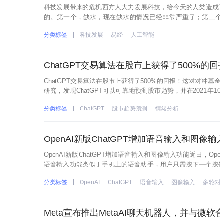
科技发展带来的危机西方人大力发展科技，给今天的人类造成
的。第一个，缺水，现在缺水的情况已经非常严重了；第二
现，海水淹没等等，已经给我们提出了警示；第三个，就是缺
分类标签
科技发展
易经
人工智能
ChatGPT交易算法在股市上获得了500%
ChatGPT交易算法在股市上获得了500%的回报！这对对
研究，发现ChatGPT可以可靠地预测股市趋势，并在2021年1
报。这一表现与同一时间段内购买并持有标准普尔500
分类标签
ChatGPT
股市趋势预测
情绪分析
OpenAI新版ChatGPT增加语音输入和图像
OpenAI新版ChatGPT增加语音输入和图像输入功能近日，O
语音输入功能类似于手机上的语音助手，用户只需按下一个按钮
答案，再将答案转换为语音，播放给用户。这种交互方式更
分类标签
OpenAI
ChatGPT
语音输入
图像输入
多轮
Meta宣布推出MetaAI聊天机器人，并与微软