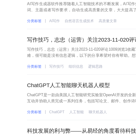
AI写作生成器软件推荐随着人工智能技术的不断发展，AI写
词、主题或者写作要求，自动生成高质量的文章，大大提高了
AI：采用先进的自然语言生成技术，内置了超过160种创作功
分类标签
AI写作
自然语言生成技术
高质量文章
写作技巧，志忠（运营）关注2023-11-020评
写作技巧，志忠（运营）关注2023-11-020评论1009浏
难，很可能是没有信息逻辑，以下的分享希望对你有帮助。想
怪，为什么跟别人聊天能滔滔不绝，到了动笔的时候却只能原
分类标签
写作技巧
组织信息
逻辑思路
ChatGPT人工智能聊天机器人模型
ChatGPT是一款由美国人工智能研究实验室OpenAI开发
互动并协助人类完成一系列任务，包括写论文、邮件、创作诗
的活跃用户数量，让不少人都为之惊叹。 虽然ChatGPT的功
分类标签
ChatGPT
人工智能
聊天机器人
科技发展的利与弊——从易经的角度看待科