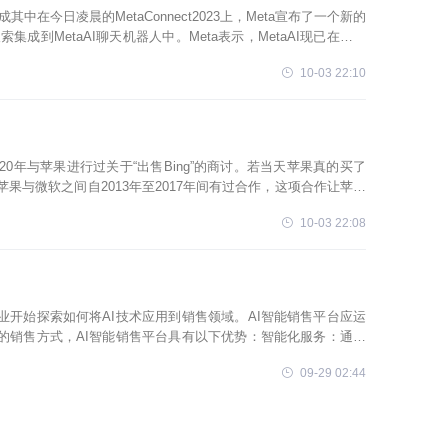
其中在今日凌晨的MetaConnect2023上，Meta宣布了一个新的
集成到MetaAI聊天机器人中。Meta表示，MetaAI现已在美国
10-03 22:10
20年与苹果进行过关于“出售Bing”的商讨。若当天苹果真的买了
。苹果与微软之间自2013年至2017年间有过合作，这项合作让苹果
10-03 22:08
业开始探索如何将AI技术应用到销售领域。AI智能销售平台应运
的销售方式，AI智能销售平台具有以下优势：智能化服务：通过
销售服务，大大提
09-29 02:44