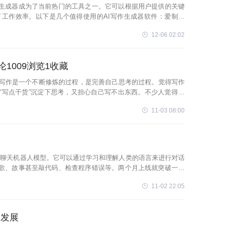
作生成器成为了当前热门的工具之一。它可以根据用户提供的关键
工作效率。以下是几个值得使用的AI写作生成器软件：爱制作
能。用户可以根据自
12-06 02:02
论1009浏览1收藏
览1收藏写作是一个不断修炼的过程，是完善自己思考的过程。觉得写作
“写点干货”沉淀下思考，又担心自己写不出东西。不少人觉得奇
地发呆。
11-03 08:00
的全新聊天机器人模型。它可以通过学习和理解人类的语言来进行对话
歌、故事甚至敲代码、检查程序错误等。两个月上线就突破一亿
能强大，
11-02 22:05
技发展