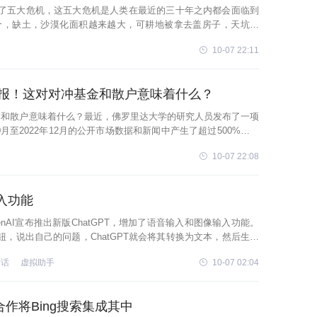
了五大危机，这五大危机是人类在最近的三十年之内都会面临到
个，缺土，沙漠化面积越来越大，可耕地被拿去盖房子，天坑出
粮，因为水土不够，粮食一定短
10-07 22:11
的回报！这对对冲基金和散户意味着什么？
冲基金和散户意味着什么？最近，佛罗里达大学的研究人员发布了一项
0月至2022年12月的公开市场数据和新闻中产生了超过500%的回
10-07 22:08
输入功能
penAI宣布推出新版ChatGPT，增加了语音输入和图像输入功能。
，说出自己的问题，ChatGPT就会将其转换为文本，然后生成
对话
虚拟助手
10-07 02:04
合作将Bing搜索集成其中