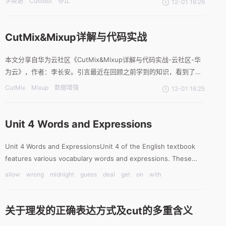
学英语
Cutitout
停止
12-01 16:26
停止做或说令人讨厌或冒犯的事情。同时，To cut it out也可以表示
停止做某事。学习英语应该是让
CutMix&Mixup详解与代码实战
本文分享自华为云社区《CutMix&Mixup详解与代码实战-云社区-华
为云》，作者：李长安。引言最近在回顾之前学到的知识，看到了数
据增强部分，对于CutMix以及Mixup这两种数据增强方式发现理解不
CutMix
Mixup
数据增强
12-01 16:25
是很到位，所以这里写了一个项目再去好好看这两种数据增强方
式。......（省略部分内容）.....
Unit 4 Words and Expressions
Unit 4 Words and ExpressionsUnit 4 of the English textbook
features various vocabulary words and expressions. These
words and expressions are importan
allow
wrong
midnight
guess
deal
get
on
with
relation
communication
argue
cloud
elder
instead
12-
whatever
nervous
offer
proper
secondly
01
communicate
explain
clear
copy
return
anymore
16:24
关于理发的正确表达方式及cut的多重含义
member
pressure
compete
opinion
skill
typical
football
cut
out
quick
continue