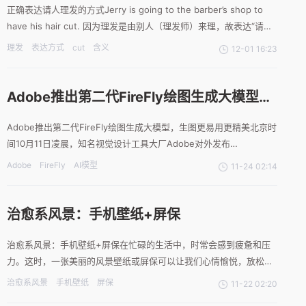
正确表达请人理发的方式Jerry is going to the barber’s shop to
have his hair cut. 因为理发是由别人（理发师）来理，故表达“请人
理发”时，应用 have one’s hair cut。cut的多重含义1. cut in (on
理发
表达方式
cut
含义
12-01 16:23
sb/sth) 打
Adobe推出第二代FireFly绘图生成大模型，
生图更易用更精美
Adobe推出第二代FireFly绘图生成大模型，生图更易用更精美北京时
间10月11日凌晨，知名视觉设计工具大厂Adobe对外发布
AdobeFirefly创意生成式AI模型系列中的三个主要新模型：
Adobe
FireFly
AI模型
11-24 02:14
AdobeFireflyImage2(萤火虫二代图片模型)、
AdobeFireflyVectorMode
治愈系风景：手机壁纸+屏保
治愈系风景：手机壁纸+屏保在忙碌的生活中，时常会感到疲惫和压
力。这时，一张美丽的风景壁纸或屏保可以让我们心情愉悦，放松身
心。本文介绍了一些治愈系风景的手机壁纸和屏保，希望能给大家带
治愈系风景
手机壁纸
屏保
11-22 02:20
来一些舒适和愉悦。AI作品展示以下是一些AI绘画作品，它们都展现