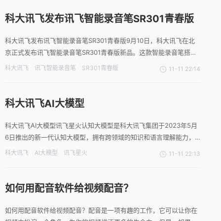
了美丽的风景，可以作为手机壁纸和屏保使用。治愈系风景：手
科大讯飞发布讯飞智能录音笔SR301青春版
科大讯飞发布讯飞智能录音笔SR301青春版9月10日，科大讯飞在北
京正式发布讯飞智能录音笔SR301青春版新品。这款智能录音笔搭载
了科大讯飞的AI语音转写引擎，具备语音秒转文字、中英文边录边
科大讯飞
讯飞智能录音笔
SR301青春版
11-11 22:14
译、重点标记、语音搜索、多平台同步等功能，售价999元。讯飞智
能录音笔SR301青春版的转写引擎采用基于深度全
科大讯飞AI大模型
科大讯飞AI大模型讯飞星火认知大模型是科大讯飞集团于2023年5月
6日推出的新一代认知大模型，拥有跨领域的知识和语言理解能力，
能够基于自然对话方式理解与执行任务。从海量数据和大规模知识中
科大讯飞
AI大模型
讯飞星火
11-11 22:13
持续进化，实现从提出、规划到解决问题的全流程闭环。2023年8月
15日，讯飞星火认知大模型V2.0正式发布，7大核
如何用配音软件给视频配音？
如何用配音软件给视频配音？配音是一项有趣的工作，它可以让你在