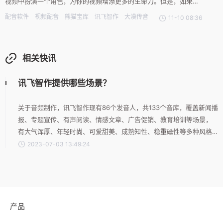
视频中扮演一个角色，为你的视频增添更多的生命力。但是，如果你
没有接受过专业的配音训练，那么要给自己的视频配音就会变得有些
配音软件
视频配音
熊猫宝库
讯飞智作
大漠传音
11-10 08:36
困难。下面，我将为大家介绍三种用配音软件给视频配音的方法。方
法一、使用“熊猫宝库”去配音熊猫宝库是一款声音特别真实的配音
相关快讯
讯飞智作提供哪些场景？
关于音频制作，讯飞智作现有86个发音人，共133个音库，覆盖新闻播
报、专题宣传、有声阅读、情感文章、广告促销、教育培训等场景，
有大气浑厚、年轻时尚、可爱甜美、成熟知性、稳重磁性等多种风格
可选，语言支持普通话、方言和英语，合成效果自主调节，其语音效
2023-07-03 13:49:24
果媲美真人。用户只需输入字或导入PDF、TXT、WORD文件，即可体
会文字变声音的专业呈现。
产品