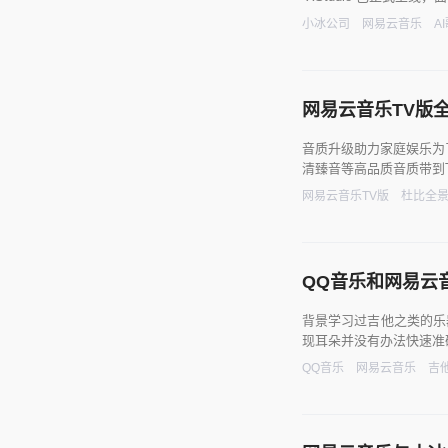
小冰公司
网易云音乐
A
网易云音乐TV版
音质升级助力家庭娱乐为
清臻音等高品质音质带到
网易云音乐TV版
杜比全
QQ音乐和网易云
背景学习过吉他之类的乐
现耳朵并没有办法快速准
QQ音乐
网易云音乐
吉