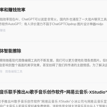
效率和赚钱效率
钱效率现在AI、ChatGPT可以说是非常火，国内外也涌现了一大批AI聊天工具。
作软件AutoGPT：有人评价潜力不弱于ChatGPTClipdrop:图片设计神器midjo
赚钱
体智能擦除
擦除随着现代图像编辑工具的不断发展，我们可以更方便地处理各类图片。但
会影响到整个画面的美学效果，甚至妨碍了我们所传递的主题情感。为了解决
除
图像编辑工具
乐联手推出AI歌手音乐创作软件“网易云音乐·XStudio
手推出AI歌手音乐创作软件“网易云音乐·XStudio”小冰公司与网易云音
上线，面向广大音乐人和音乐爱好者免费使用。该软件是全球主流音乐平台与人工智