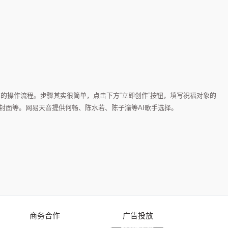
体的操作流程。步骤其实很简单，点击下方“立即创作”按钮，填写祝福对象的
封面等。网易天音提供何畅、陈水若、陈子渝等AI歌手选择。
商务合作
广告投放