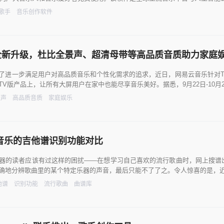
I歌手
音乐创作软件
全新升级，杜比全景声、超清母带等高品质音质助力家庭
了进一步满足用户对高品质音乐和个性化需求的追求，近日，网易云音乐针对
TV版产品上，让所有大屏用户在家中也能尽享音乐美好。据悉，9月22日-10
景声
高品质音质
家庭娱乐
音乐的吉他谱识别功能对比
器的读者应该有过这样的困扰——在想学习自己喜欢的流行歌曲时，网上搜谱
确地分辨歌曲里的某个特定乐器的声音，最后只能不了了之。令人惊喜的是，
他谱
识别功能
流行歌曲
曲谱库