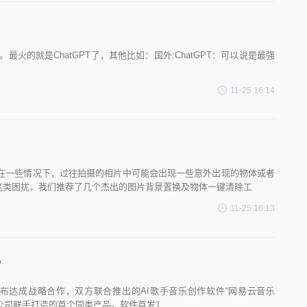
最火的就是ChatGPT了，其他比如：国外:ChatGPT：可以说是最强
11-25 16:14
在一些情况下，过往拍摄的相片中可能会出现一些意外出现的物体或者
这类困扰，我们推荐了几个杰出的图片背景置换及物体一键清除工
11-25 16:13
”
乐宣布达成战略合作，双方联合推出的AI歌手音乐创作软件“网易云音乐
能公司联手打造的首个同类产品。软件首发1