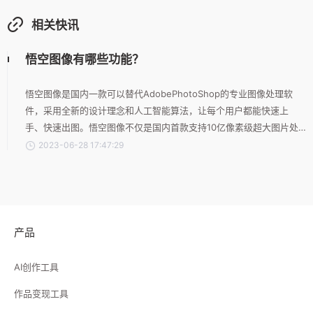
相关快讯
悟空图像有哪些功能？
悟空图像是国内一款可以替代AdobePhotoShop的专业图像处理软
件，采用全新的设计理念和人工智能算法，让每个用户都能快速上
手、快速出图。悟空图像不仅是国内首款支持10亿像素级超大图片处
理，双向兼容PS文件格式，更支持全平台运行。悟空图像提供海量素
2023-06-28 17:47:29
材与模板，让你的创作不再从“0”开始；多达一百多种各类画笔，让创
意设计更加得心应手；超多种组合特色功能，能够准确高效地实现用
户办公需求。悟空图像圆你一个“创意设计大师”的梦，即使“0”基础，
也能创作出专业级的效果！
产品
AI创作工具
作品变现工具