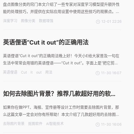
盘点图像分类的窍门本文介绍了一些专家对深度学习模型提升额外性
能的处理技巧，并提供在实际应用设置中使用这些技巧的观察点。大
批量尺寸在理论中，一个较大的mini-batch尺寸有助于网络收敛到较
深度学习
图像分类
数据增强
12-01 22:26
好的最小值，最终得到较好的准确性。在实践中，由于GPU内存的原
因，人们经常会在这里受阻。我们有两种方法可以应对
英语俚语“Cut it out”的正确用法
英语俚语“Cut it out”的正确用法晚上好！今天小E给大家普及一句在
生活中常常会用错的英语俚语——“Cut it out”。字面上是“把它剪断”
没错，但真这么认为就闹大笑话啦~快来看看这句话的真实用法吧！
英语俚语
Cut
it
out
用法
11-30 16:07
“Cut it out”可以理解为“别这样做了”，在口语中常用于制止别人做一
些烦人的、不好
如何去除图片背景？推荐几款超好用的软
件！
如果你在做PPT、海报、宣传册等设计工作时需要去除图片背景，那
么这篇文章一定会对你有所帮助！本文介绍了几款超好用的去除图片
背景的软件，包括一键抠图、改图鸭、CutoutAI和Fococlipping，这
去除图片背景
抠图软件
AI智能技术
11-30 16:06
些软件都采用了AI智能技术，可以快速精准地去除背景。首先是一键