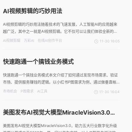
抠图，这款软件采用了AI智能技术，可
AI视频剪辑的巧妙用法
AI视频剪辑的巧妙用法随着技术的飞速发展，人工智能AI的应用越来
越广泛，其中之一就是AI视频剪辑。它不仅可以让我们体验全新的创
作方式，还能够提升视频剪辑的效率和质量。下面介绍一个在线AI创
AI视频剪辑
万彩AI
在线AI创作平台
11-30 16:05
作平台--万彩AI，它以其强大的功能和出色的性能赢得了广大用户的
青睐。AI视频剪辑带来的便利性通过万彩AI，用户
快速跑通一个搞钱业务模式
快速跑通一个搞钱业务模式本文介绍了如何通过发现市场需求、验证
市场、提供服务赚钱的逻辑。以小红书P图需求为例，通过做垂直帐
号、导流微信、利用免费P图AI工具等方式，快速跑通一个小的模
市场机会
P图需求
AI工具
11-30 16:04
式，然后批量放大。文章中提供了具体实操过程和销售话术，并强调
了商业思维的重要性。1.找到市场需求做生意的一个逻辑就是先找
美图发布AI视觉大模型MiracleVision3.0，
助力五大行业数字化升级
美图发布AI视觉大模型MiracleVision3.0，助力五大行业数字化升级