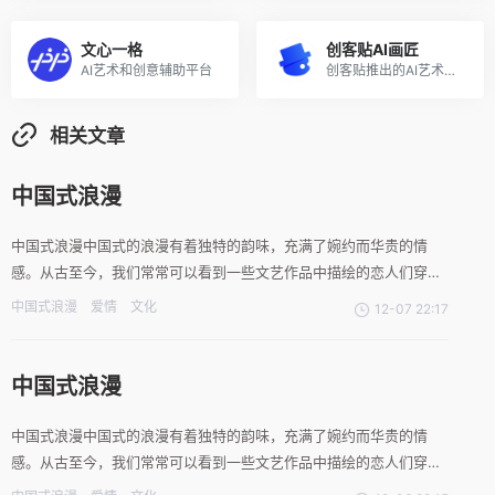
文心一格
创客贴AI画匠
AI艺术和创意辅助平台
创客贴推出的AI艺术画生成工具
相关文章
中国式浪漫
中国式浪漫中国式的浪漫有着独特的韵味，充满了婉约而华贵的情
感。从古至今，我们常常可以看到一些文艺作品中描绘的恋人们穿越
古代的长廊，相互倾诉着深情而含蓄的爱意。这种浪漫，不单单是一
中国式浪漫
爱情
文化
12-07 22:17
种场景的表达，更多的是一种文化的传承。在现代社会中，这种东方
之美依然在中国式的爱情中得以体现。例如，现代新人在婚礼上常常
选
中国式浪漫
中国式浪漫中国式的浪漫有着独特的韵味，充满了婉约而华贵的情
感。从古至今，我们常常可以看到一些文艺作品中描绘的恋人们穿越
古代的长廊，相互倾诉着深情而含蓄的爱意。这种浪漫，不单单是一