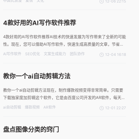
中国式浪漫
爱情
文化
12-06 22:15
种场景的表达，更多的是一种文化的传承。东方之美，婉约而华贵的
爱在现代社会中，这种东方之美依然在中国式的爱情中得以体现。例
如
4款好用的AI写作软件推荐
4款好用的AI写作软件推荐AI技术的快速发展为写作带来了全新的可能
性。现在，您可以借助AI写作软件，快速生成高质量的文章，节省大
量的时间和精力。本文将为您推荐4款好用的AI写作软件，让您的创
AI写作软件
SEO优化
文案生成能力
团队协作
12-04 16:18
作之路更加轻松愉快。软件一：爱制作AI在线写作爱制作ai的操作非
常的简单，非常适合新手使用，里面有超过160中
教你一个ai自动剪辑方法
教你一个ai自动剪辑方法现在，制作爆款视频变得非常简单。只需要
下载独家度加剪辑这个软件，它是由百度公司开发的AR软件，每天都
可以免费试用。安装好以后打开首页，这里全部都是热点事件，而且
ai自动剪辑
爆款视频
AR软件
12-01 22:27
是分钟级更新的。可以根据其中的一些热点话题来创作，分类也是很
详细的。随便选择一个，比方最近很火的坚如磐石这部影片，点
盘点图像分类的窍门