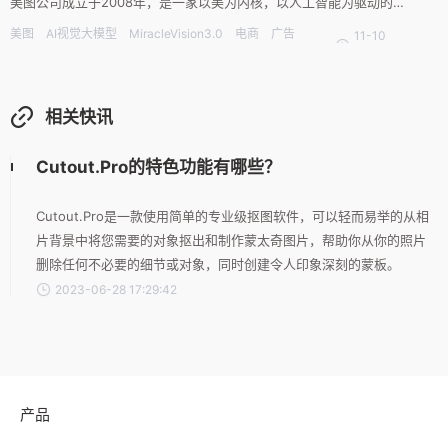
美图公司成立于2008年，是一家以美为内核，以人工智能为驱动的科
技公司。今年6月，美图公司举办了一场以“AI时代的影像生产工具”为
美图
AI视觉大模型
MiracleVision3.0
电商
广告
11-10
主题的影像节，一口气发布了7款AI方向的产品。这七款产品涵盖普通
游戏
动漫
影视
08:33
用户方向及商业用户方向，主打
相关快讯
Cutout.Pro的特色功能有哪些？
Cutout.Pro是一款使用简单的专业级抠图软件，可以轻而易举的从相
片背景中将您需要的对象抠出和制作蒙太奇图片，帮助你从你的照片
删除任何不必要的细节或对象，同时创建令人印象深刻的蒙板。
2023-06-28 17:29:42
产品