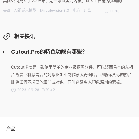
美图公司成立于2008年，是一家以美为内核，以人工智能为驱动的科
技公司。今年6月，美图公司举办了一场以“AI时代的影像生产工具”为
美图
AI视觉大模型
MiracleVision3.0
电商
广告
11-10
主题的影像节，一口气发布了7款AI方向的产品。这七款产品涵盖普通
游戏
动漫
影视
08:33
用户方向及商业用户方向，主打
相关快讯
Cutout.Pro的特色功能有哪些？
Cutout.Pro是一款使用简单的专业级抠图软件，可以轻而易举的从相
片背景中将您需要的对象抠出和制作蒙太奇图片，帮助你从你的照片
删除任何不必要的细节或对象，同时创建令人印象深刻的蒙板。
2023-06-28 17:29:42
产品