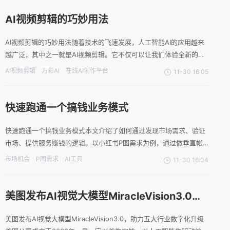
抠图，这款软件采用了AI智能技术，可
AI视频剪辑的巧妙用法
AI视频剪辑的巧妙用法随着技术的飞速发展，人工智能AI的应用越来
越广泛，其中之一就是AI视频剪辑。它不仅可以让我们体验全新的创
作方式，还能够提升视频剪辑的效率和质量。下面介绍一个在线AI创
AI视频剪辑
万彩AI
在线AI创作平台
11-30 16:05
作平台--万彩AI，它以其强大的功能和出色的性能赢得了广大用户的
青睐。AI视频剪辑带来的便利性通过万彩AI，用户
快速跑通一个搞钱业务模式
快速跑通一个搞钱业务模式本文介绍了如何通过发现市场需求、验证
市场、提供服务赚钱的逻辑。以小红书P图需求为例，通过做垂直帐
号、导流微信、利用免费P图AI工具等方式，快速跑通一个小的模
市场机会
P图需求
AI工具
11-30 16:04
式，然后批量放大。文章中提供了具体实操过程和销售话术，并强调
了商业思维的重要性。1.找到市场需求做生意的一个逻辑就是先找
美图发布AI视觉大模型MiracleVision3.0，
助力五大行业数字化升级
美图发布AI视觉大模型MiracleVision3.0，助力五大行业数字化升级