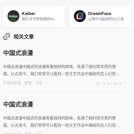
Kaiber
DreamFace
图片文字转视频的AI引擎
让图片动起来的AI工具
相关文章
中国式浪漫
中国式浪漫中国式的浪漫有着独特的韵味，充满了婉约而华贵的情
感。从古至今，我们常常可以看到一些文艺作品中描绘的恋人们穿越
古代的长廊，相互倾诉着深情而含蓄的爱意。这种浪漫，不单单是一
中国式浪漫
爱情
文化
12-07 22:17
种场景的表达，更多的是一种文化的传承。在现代社会中，这种东方
之美依然在中国式的爱情中得以体现。例如，现代新人在婚礼上常常
选
中国式浪漫
中国式浪漫中国式的浪漫有着独特的韵味，充满了婉约而华贵的情
感。从古至今，我们常常可以看到一些文艺作品中描绘的恋人们穿越
古代的长廊，相互倾诉着深情而含蓄的爱意。这种浪漫，不单单是一