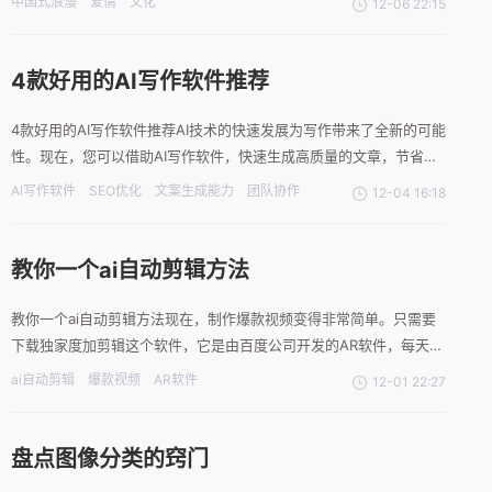
中国式浪漫
爱情
文化
12-06 22:15
种场景的表达，更多的是一种文化的传承。东方之美，婉约而华贵的
爱在现代社会中，这种东方之美依然在中国式的爱情中得以体现。例
如
4款好用的AI写作软件推荐
4款好用的AI写作软件推荐AI技术的快速发展为写作带来了全新的可能
性。现在，您可以借助AI写作软件，快速生成高质量的文章，节省大
量的时间和精力。本文将为您推荐4款好用的AI写作软件，让您的创
AI写作软件
SEO优化
文案生成能力
团队协作
12-04 16:18
作之路更加轻松愉快。软件一：爱制作AI在线写作爱制作ai的操作非
常的简单，非常适合新手使用，里面有超过160中
教你一个ai自动剪辑方法
教你一个ai自动剪辑方法现在，制作爆款视频变得非常简单。只需要
下载独家度加剪辑这个软件，它是由百度公司开发的AR软件，每天都
可以免费试用。安装好以后打开首页，这里全部都是热点事件，而且
ai自动剪辑
爆款视频
AR软件
12-01 22:27
是分钟级更新的。可以根据其中的一些热点话题来创作，分类也是很
详细的。随便选择一个，比方最近很火的坚如磐石这部影片，点
盘点图像分类的窍门