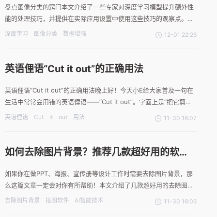
盘点图像分类的窍门本文介绍了一些专家对深度学习模型提升额外性
能的处理技巧，并提供在实际应用设置中使用这些技巧的观察点。大
批量尺寸在理论中，一个较大的mini-batch尺寸有助于网络收敛到较
深度学习
图像分类
数据增强
12-01 22:26
好的最小值，最终得到较好的准确性。在实践中，由于GPU内存的原
因，人们经常会在这里受阻。我们有两种方法可以应对
英语俚语“Cut it out”的正确用法
英语俚语“Cut it out”的正确用法晚上好！今天小E给大家普及一句在
生活中常常会用错的英语俚语——“Cut it out”。字面上是“把它剪断”
没错，但真这么认为就闹大笑话啦~快来看看这句话的真实用法吧！
英语俚语
Cut
it
out
用法
11-30 16:07
“Cut it out”可以理解为“别这样做了”，在口语中常用于制止别人做一
些烦人的、不好
如何去除图片背景？推荐几款超好用的软
件！
如果你在做PPT、海报、宣传册等设计工作时需要去除图片背景，那
么这篇文章一定会对你有所帮助！本文介绍了几款超好用的去除图片
背景的软件，包括一键抠图、改图鸭、CutoutAI和Fococlipping，这
去除图片背景
抠图软件
AI智能技术
11-30 16:06
些软件都采用了AI智能技术，可以快速精准地去除背景。首先是一键