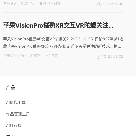
以锐不可当之势席卷全球。从各行各业的商业领袖，到千千万万的程
生成式AI
机器学习
亚马逊云科技
11-02 02:16
序员和开发者，都在思考如何借助生成式AI技术来提高工作效率，推
动业务创新，赢得
苹果VisionPro催熟XR交互VR陀螺关注
2023-10-251评论827浏览1收藏
苹果VisionPro催熟XR交互VR陀螺关注2023-10-251评论827浏览1收
藏苹果VisionPro催熟XR交互VR陀螺是近期备受关注的新技术。据
悉，该技术能够实现更加流畅的交互体验，极大地提升用户的使用感
苹果VisionPro
XR交互
VR陀螺
10-26 08:02
受。作为一名B端产品经理，要想成功推出一款产品，关键在于深入
了解目标行业和市场。首先
产品
AI创作工具
作品变现工具
AI排行榜