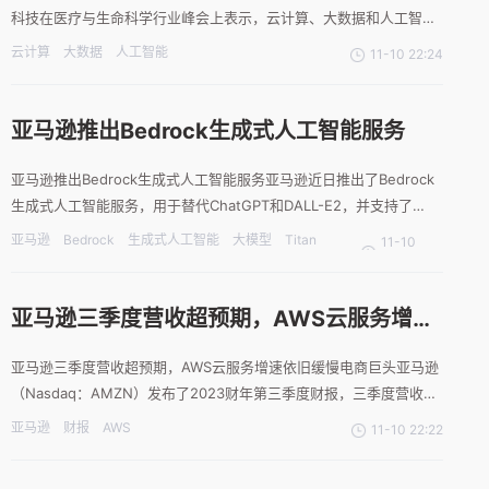
科技在医疗与生命科学行业峰会上表示，云计算、大数据和人工智能
等技术是加速该行业数字化转型和发展的重要途径。作为医疗与生命
云计算
大数据
人工智能
11-10 22:24
科学行业的云计算引领者，亚马逊科技于2022年10月在上海市徐汇
区设立上海亚马逊云科技生命健康数字化赋能中心，希望通过徐
亚马逊推出Bedrock生成式人工智能服务
亚马逊推出Bedrock生成式人工智能服务亚马逊近日推出了Bedrock
生成式人工智能服务，用于替代ChatGPT和DALL-E2，并支持了
Titan大模型。该服务支持的初始基础模型集还包括来自AI21、
亚马逊
Bedrock
生成式人工智能
大模型
Titan
11-10
Anthropic和StabilityAI的模型，以及亚马逊自研的Titan系列新模
AI编程助手
22:23
型。Bedr
亚马逊三季度营收超预期，AWS云服务增速
依旧缓慢
亚马逊三季度营收超预期，AWS云服务增速依旧缓慢电商巨头亚马逊
（Nasdaq：AMZN）发布了2023财年第三季度财报，三季度营收同
比增长13%至1430.83亿美元，高于市场预期的1416亿美元；净利润
亚马逊
财报
AWS
11-10 22:22
98.79亿美元，同比增长超243%；稀释后每股收益为0.94美元，高
于市场预期的0.6美元。亚