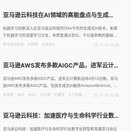
虽然这类工具并非近期才问世，市场上已有多款成熟产品，
亚马逊云科技在AI领域的高能盘点与生成式
AI新技术展望
机器学习创新深入在亚马逊云科技的DNA今天的生成式AI技术，来源
于机器学习的深度学习分支，本质是通过百亿、千亿级参数的基础模
型算法，生成图片、文本、代码、甚至语音、视频等内容的技术。20
亚马逊云科技
AI领域
生成式AI
11-22 22:28
多年来，人工智能和机器学习始终是亚马逊关注的焦点，客户在亚马
逊使用的许多功能都是由机器学习驱动的，如亚马逊电商推荐
亚马逊AWS发布多款AIGC产品，进军云计
算新战场
亚马逊AWS发布多款AIGC产品，进军云计算新战场4月13日晚，亚马
逊AWS发布多款AIGC产品，包括生成式AI服务AmazonBedrock、AI
大模型Titan（泰坦）、软件开发工具AmazonCodeWhisperer，以
亚马逊
AWS
AIGC
云计算
大模型
人工智能
11-10 22:25
及AI计算实例AmazonEC2Trn1n和AmazonEC2Inf2等
亚马逊云科技：加速医疗与生命科学行业数
字化转型和发展
亚马逊云科技：加速医疗与生命科学行业数字化转型和发展亚马逊云