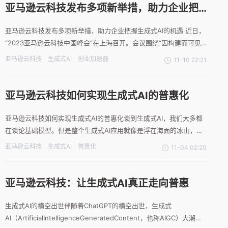
亚马逊云科技发布多项新举措，助力企业把
握生成式AI的机遇
亚马逊云科技发布多项新举措，助力企业把握生成式AI的机遇 近日，
“2023亚马逊云科技中国峰会”在上海召开。会议围绕“因构建而可见”
主题，亚马逊云科技正式发布了“亚马逊云科技创业加速器”“亚马逊云
亚马逊云科技
生成式AI
创业加速器
11-10 22:21
科技智荟出海计划”“亚马逊云科技智能视觉创新加速计划”“亚马逊云
科技可持续发展伙伴计划”等多项新举措。
亚马逊云科技如何实现生成式AI的普惠化
亚马逊云科技如何实现生成式AI的普惠化谈到生成式AI，我们大多都
在谈论基础模型。但是整个生成式AI应用就像是浮在海面的冰山，露
在外面的只是冰山的一角，还有加速芯片，数据库，数据分析，数据
亚马逊云科技
生成式AI
普惠化
11-04 02:20
安全服务等。亚马逊云科技已经提供了完整的端到端的生成式AI技术
堆栈，从底层的加速芯片，存储优化，到中间层模型构建工
亚马逊云科技：让生成式AI真正走向普惠
生成式AI的横空出世伴随着ChatGPT的横空出世，生成式
AI（ArtificialIntelligenceGeneratedContent，也称AIGC）大潮也