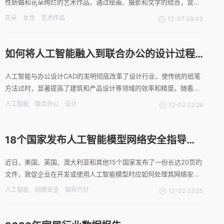
性娇媚和花朵绚烂的艺术作品，通过绘画、摄影和文字的结合，营造
出一种优雅、浪漫和神秘的氛围。艺术家运用细腻的画笔、精准的摄
花朵
女性
艺术作品
12-07 08:43
影技术和凝练的文字，将女性与花朵相互交融，创造出独特的视觉效
果。作品中的色彩鲜艳、线条流畅，通过光影的巧妙运用，展现了女
如何将人工智能融入到联合办公的设计过程
中
人工智能与办公设计CAD的发明彻底改革了设计行业，使传统的纸笔
方法过时，显著提高了建筑和产品设计等领域的效率和精度。随着人
工智能（A.I.）的快速发展，人类创造的设计最终可能会变得多余
人工智能
联合办公
设计
12-02 02:26
吗？人工智能有潜力分析大量数据，并生成优化各种因素（如美学）
的设计。随着这些智能系统的不断改进，它们可能会简化设计过
18个国家发布人工智能模型网络安全指导方
针，敦促企业设计安全
近日，美国、英国、澳大利亚和其他15个国家发布了一份长达20页的
文件，敦促企业在开发或使用人工智能模型时应如何处理其网络安全
问题。指导方针主要包括一般性建议，如严格控制人工智能模型的基
人工智能
网络安全
指导方针
12-02 02:25
础设施，在模型发布前后对其进行监控，以及对员工进行网络安全风
险培训。然而，指导方针未涉及到人工智能领域的一些争议问题