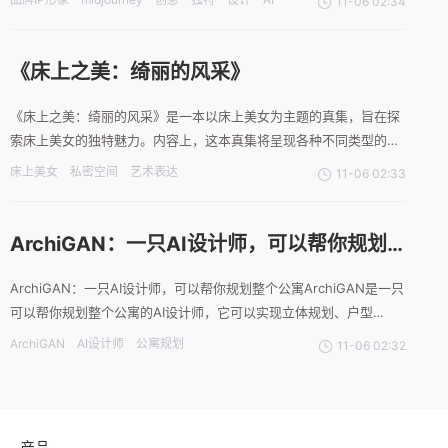
11-06 02:34
种稀奇古怪的想法，极大得提高了沟通和工作效率，让我们的工作更
加便捷快速。如何使用midjourney制作品牌IP形象，
《床上之美：绮丽的风采》
《床上之美：绮丽的风采》是一本以床上美女为主题的真集，旨在探
索床上美女的独特魅力。内容上，这本真集将呈现各种不同类型的床
上美女形象，包括宁静的睡眠、优雅的休憩、自在的阅读等。每个形
床上美女
私密空间
艺术表达
11-06 02:33
象都将以真实而艺术化的方式展现，通过摄影、绘画和文字等多种形
式，展示她们在床上的独特韵味和艺术表达。艺术风格和技术方面，
ArchiGAN：一只AI设计师，可以帮你规划
整个公寓
ArchiGAN：一只AI设计师，可以帮你规划整个公寓ArchiGAN是一只
可以帮你规划整个公寓的AI设计师，它可以实现立体规划、户型
DIY、家具自动码放等多种功能。这只设计GAN由法国建筑师
ArchiGAN
AI设计师
公寓规划
11-06 02:32
Stanislas Chaillou开发，它可以根据用户的涂抹操作生成合理的布
局，并考虑到承重墙的设计是否实
产品