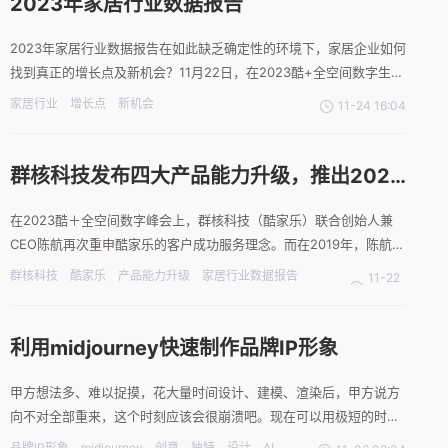
2023年家居行业数据报告
2023年家居行业数据报告在如此缺乏确定性的环境下，家居企业如何
找到真正的增长点及新机会？11月22日，在2023酷+全空间数字生态
峰会现场，群核科技（酷家乐）资深副总裁陈卓发布了《2023年家居
家居行业
增长点
新机会
11-24 16:04
行业数据报告》。报告旨在理清行业脉络，揭示中国家居消费者所需
要的“刚需”产品，同时也投射出行业的“隐形”
群核科技发布四大产品能力升级，推出2023
年家居行业数据报告
在2023酷＋全空间数字峰会上，群核科技（酷家乐）联合创始人兼
CEO陈航再次重申酷家乐的客户成功服务理念。而在2019年，陈航首
次在酷＋大会上提到“客户成功”赋能计划。今年，“让客户成功”被摆
群核科技
酷家乐
产品能力升级
家居行业数据报告
11-22
在了更高的位置，托起“客户成功”服务体系的基座依然是群核科技七
设计渲染
对接生产
AIGC
PaaS
22:27
大技术引擎和硬核产品力。11月22日，2023
利用midjourney快速制作品牌IP形象
甲方想法多、难以捉摸，花大量时间设计、建模、渲染后，甲方说方
向不对全部重来，这个时刻应该会很崩溃吧。现在可以用极短的时间
和精力通过AI实现不同方向、各种想法的形象设计快速实现甲方的各
品牌IP形象
midjourney
创意
独特
设计
AI