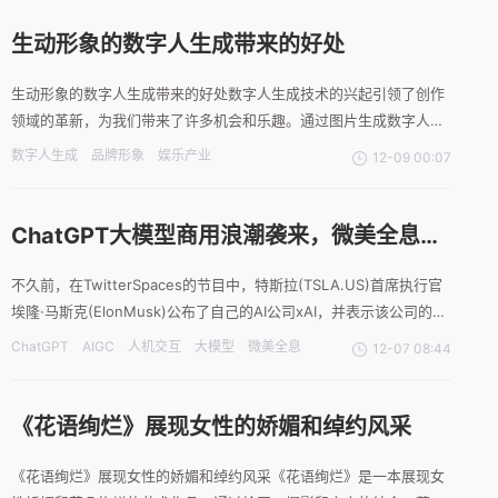
生动形象的数字人生成带来的好处
生动形象的数字人生成带来的好处数字人生成技术的兴起引领了创作
领域的革新，为我们带来了许多机会和乐趣。通过图片生成数字人，
我们能够创造出栩栩如生的虚拟角色，为各行各业的广告、媒体和娱
数字人生成
品牌形象
娱乐产业
12-09 00:07
乐产业注入了新的活力和创意。这项技术的发展为我们提供了无限的
可能性。数字人生成带来的好处首先，数字人能够帮助企业提高品牌
ChatGPT大模型商用浪潮袭来，微美全息构
建基于大数据的AIGC智能人机交互界面生成
不久前，在TwitterSpaces的节目中，特斯拉(TSLA.US)首席执行官
系统
埃隆·马斯克(ElonMusk)公布了自己的AI公司xAI，并表示该公司的目
标是建设一个有着“最大限度好奇心”和“求真务实”的“良好AGI”。在业
ChatGPT
AIGC
人机交互
大模型
微美全息
12-07 08:44
内人士看来，人工智能是数字技术创新最活跃的领域之一，以生成式
AI、大规模预
《花语绚烂》展现女性的娇媚和绰约风采
《花语绚烂》展现女性的娇媚和绰约风采《花语绚烂》是一本展现女