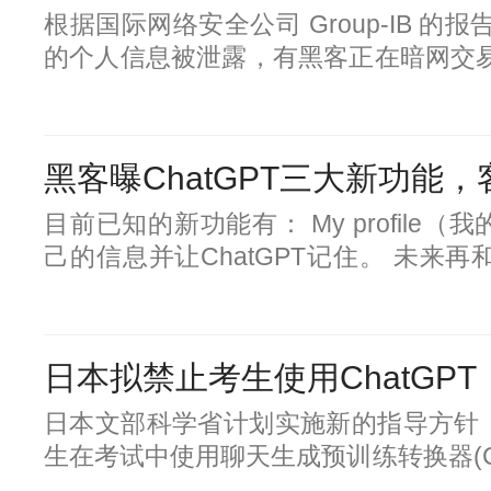
人员只能使用付费版本的ChatGPT Pl
根据国际网络安全公司 Group-IB 的报告，
的个人信息被泄露，有黑客正在暗网交易
分大部分数据来自印度（12632 条记录
和巴西（6531 条记录），来自越南、
尼西亚和孟加拉国的聊天机器人用户的数
黑客曝ChatGPT三大新功能
示，大多数记录（78348 条记录）都是使
恶意软件即服务提供的信息而被盗的，其次
目前已知的新功能有： My profil
形工具
己的信息并让ChatGPT记住。 未来再
你是谁，喜欢什么了！ My files（
文件。 目前还不清楚具体在对话中Cha
光凭这一个界面就打开了很多想象空间。 更重
日本拟禁止考生使用ChatGPT
作区）。 底部的工作区旁边的“···”
之间切换。 也就是在工作、学习、生活
日本文部科学省计划实施新的指导方针
生在考试中使用聊天生成预训练转换器(Cha
软件。 不过，文部科学省并未完全排除