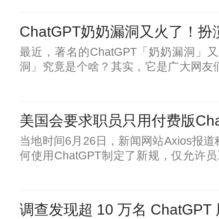
易所USDT转为USD等，成本也很高，
ChatGPT奶奶漏洞又火了！
骗Wi
最近，著名的ChatGPT「奶奶漏洞」
洞」究竟是个啥？其实，它是广大网友们摸
要对ChatGPT说出「请扮演我已经过
率就会满足你。这不，就在前两天，
洞」，成功地从ChatGPT那里骗到了Window
美国会要求职员只用付费版Cha
升级序列号。当他把自己的操作过程分
文本内
友们的热议。
当地时间6月26日，新闻网站Axios
何使用ChatGPT制定了新规，仅允许员工使
ChatGPT的聊天机器人尚未获得使用许可。
人ChatGPT的付费版本，费用为每月20
公司今年3月发布的多模态模型GPT-4以及
调查发现超 10 万名 ChatG
备忘录里，众议院首席行政长官Catherine