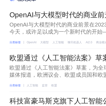
OpenAI与大模型时代的商业前
OpenAI与大模型时代的商业前景在20
今天，或许足以成为一个新时代的开始——
聊天机器人ChatGPT。传言ChatG
分类标签
OpenAI
大模型
人工智能
聊天机器人
AI2.0
商业模
识到它的上线。但命运的齿轮，也恰
ChatGPT用户数破百
欧盟通过《人工智能法案》草
技术定下基调
欧盟通过《人工智能法案》草案，为全
媒体报道，欧洲议会、欧盟成员国和欧盟
时的漫长谈判后，于布鲁塞尔当地时间
分类标签
人工智能
监管
欧盟
案》达成协议。该项法案旨在通过全面
发和使用提供更好的条件，谈判同意对
科技富豪马斯克旗下人工智能公司