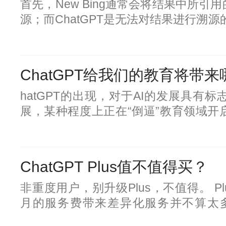
首先，New Bing通常会将结果中所
源；而ChatGPT是无法对结果进行溯源的
是通过ChatGPT的升级版【ChatGPT-
解和实时生成的（例如：ChatGPT-1
取关键词，通过关键词搜索相关结果，然后C
ChatGPT给我们的教育将带
背景，回答客户的问题）；而ChatGP
生成结果。最后，New Bing现在对于
hatGPT的出现，对于AI的发展具有
展，某种程度上正在“倒逼”教育领域开
重新思考AI给教育和教学体系带来的
1、挑战我们的人才观 未来到底要培养
效，人类需要发展的优势是什么？未来
ChatGPT Plus值不值得买？
替，那么人才的培养方向是教育要厘清
够的“未来生存力”。 2、挑战我们的课
非重度用户，别升级Plus，不值得。 P
才能适应挑战？如何引导学生在学习过
月的服务费带来差异化服务并不算太
比”可言的。而且升级Plus太麻烦了，