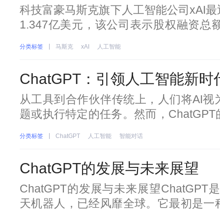
股权融资
科技富豪马斯克旗下人工智能公司xAI
1.347亿美元，该公司表示股权融资总
件并未透露投资者的名字。这也是近期Op
分类标签
马斯克
xAI
人工智能
的人工智能公司的最新动态。OpenAI
美元的资金。此后，AI大模型
ChatGPT：引领人工智能新
从工具到合作伙伴传统上，人们将AI视
题或执行特定的任务。然而，ChatGP
关系。它不再仅仅是一个工具，而更像
分类标签
ChatGPT
人工智能
智能对话
解人类的语言，并产生更加智能、富有
改变了我们与技术互动的方式，使得人
ChatGPT的发展与未来展望
ChatGPT的发展与未来展望ChatGP
天机器人，已经风靡全球。它最初是一
码来提高生产力的工具，现已发展成为超