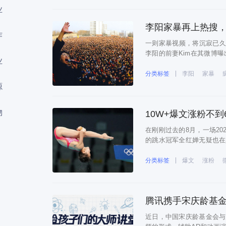
业
李阳家暴再上热搜
作
一则家暴视频，将沉寂已久
李阳的前妻Kim在其微博
业
声吼叫着，同时伴有女孩的
妻指控他“家暴女儿”存在“严
分类标签
李阳
家暴
源
物
10W+爆文涨粉不
在刚刚过去的8月，一场20
的跳水冠军全红婵无疑也在舆
篇名为《14岁跳水天才全
文章。 截止目前，这篇文
分类标签
爆文
涨粉
腾讯携手宋庆龄基金
近日，中国宋庆龄基金会与