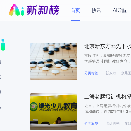
首页
快讯
AI导航
北京新东方率先下
前段时间，新知榜曾报道过
学经验及其围棋教研内容
沿
化、体系化的内容合作，希
成为了第一个吃螃蟹的行业
分类标签
新东方
少儿
察
能
上海老牌培训机构绿
近日，上海老牌培训机构绿
具
虑和商议，自2021年9月
程，所有校区停止营业。为
I
将安排专人专岗在各个校区提
分类标签
培训机构
在