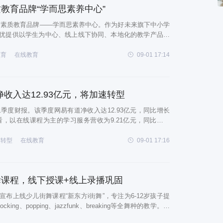
教育品牌“学而思素养中心”
素质教育品牌——学而思素养中心。作为好未来旗下中小学
优提供以学生为中心、线上线下协同、本地化的教学产品和
淀，学而思素养中心将提供“科学益智、人文素养”等教育产
在动力和潜能，培养科学精神、人文底
教育
在线教育
09-01 17:14
收入达12.93亿元，将加速转型
二季度财报。该季度网易有道净收入达12.93亿元，同比增长
来看，以在线课程为主的学习服务营收为9.21亿元，同比增长
收为2.06亿元，同比增长138.8%。在双减政策颁布后，网易
教育等多条业务线上
育转型
在线教育
09-01 17:16
课程，线下授课+线上录播巩固
布上线少儿街舞课程“新东方i街舞”，专注为6-12岁孩子提
king、popping、jazzfunk、breaking等全舞种的教学。据
街舞课程采用“线下授课+线上录播巩固”的OMO教学模式，