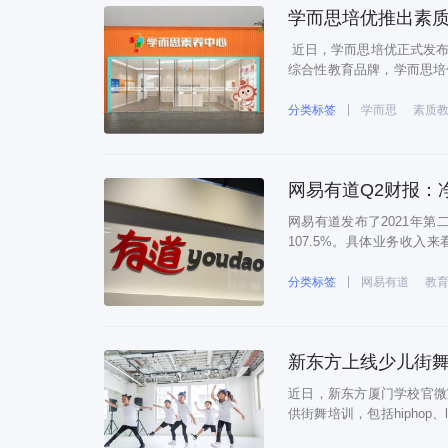
学而思培优推出素质
近日，学而思培优正式发布
综合性教育品牌，学而思培
服务。依托多年教研经验沉
品，旨在激发孩子成长的内
分类标签
学而思
素质
网易有道Q2财报：净
网易有道发布了2021年第
107.5%。具体业务收入
112.4%。学习产品的净营
有道已经在素质教育和成人
分类标签
网易有道
教
新东方上线少儿街舞
近日，新东方厦门学校官微宣
供街舞培训，包括hiphop、loc
介绍，“新东方i街舞”少儿