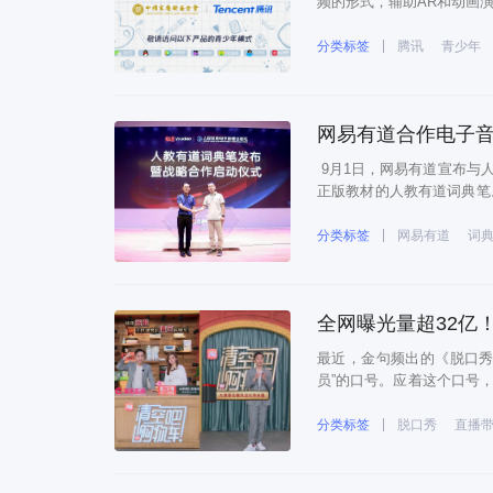
频的形式，辅助AR和动画
产品“青少年模式”中，面
学家、艺术家、时代楷模等
分类标签
腾讯
青少年
网易有道合作电子
9月1日，网易有道宣布与
正版教材的人教有道词典笔
元，正式发售后还将入驻全
绍，人教有道词典笔是专为
分类标签
网易有道
词
全网曝光量超32亿
最近，金句频出的《脱口秀
员”的口号。应着这个口号
界，登上了脱口秀舞台。 8
新形式开启了她自己的第二
分类标签
脱口秀
直播