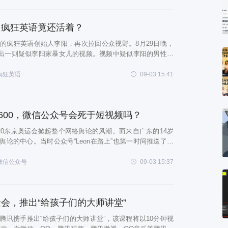
，疯狂英语竟还活着？
的疯狂英语创始人李阳，再次拉回公众视野。8月29日晚，
曝出一则疑似李阳家暴女儿的视频。视频中疑似李阳的男性大
哭喊声。 8月31日，李阳代理律师发布声明称：李阳认为前
重失实”，该说
疯狂英语
09-03 15:41
到600，微信公众号会死于短视频吗？
20东京奥运会掀起整个网络舆论的风潮。而来自广东的14岁
论的中心。当时公众号“Leon在路上”也第一时间推送了一
红婵夺冠，家境被曝光:妈妈生病了，我想多赚钱给她治病》的
章阅读量还在上涨，高达
微信公众号
09-03 15:37
会，推出“给孩子们的大师讲堂”
腾讯携手推出“给孩子们的大师讲堂”，该课程将以10分钟视