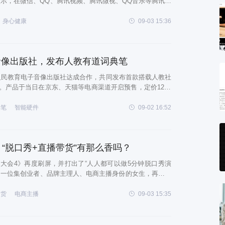
演示，在微信、QQ、腾讯视频、腾讯微视、QQ音乐等腾讯各
向青少年首发和推荐。 据腾讯官方资料，该公益项目将邀请科
分享科学故事、艺术文化和成
身心健康
09-03 15:36
音像出版社，发布人教有道词典笔
人民教育电子音像出版社达成合作，共同发布首款搭载人教社
。产品于当日在京东、天猫等电商渠道开启预售，定价1299
国多家新华书店同步售卖。据网易有道词典笔产品负责人介
人教版英语教材“同步学习”量身
典笔
智能硬件
09-02 16:52
！“脱口秀+直播带货”有那么香吗？
大会4》再度刷屏，并打出了“人人都可以做5分钟脱口秀演
，一位集创业者、品牌主理人、电商主播身份的女生，再度跨
月26日，值雪梨直播两周年之际，雪梨用“脱口秀+直播”的创
届粉丝节。同时，她邀请欧阳娜娜、汪苏
带货
电商主播
09-03 15:35