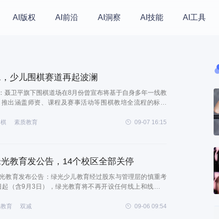
AI版权
AI前沿
AI洞察
AI技能
AI工具
水，少儿围棋赛道再起波澜
：聂卫平旗下围棋道场在8月份曾宣布将基于自身多年一线教
，推出涵盖师资、课程及赛事活动等围棋教培全流程的标准
望各类教培机构和在线教育企业踊跃合作。 9月6日，新东方
顶流，北京新东方素质成长中心上线围
围棋
素质教育
09-07 16:15
光教育发公告，14个校区全部关停
光教育发布公告：绿光少儿教育经过股东与管理层的慎重考
3日起（含9月3日），绿光教育将不再开设任何线上和线下课
保障学员和家长的权益，妥善处理后续事宜，绿光少儿教育
供未消课登记，具体时间从2021年9月3
线教育
双减
09-06 09:54