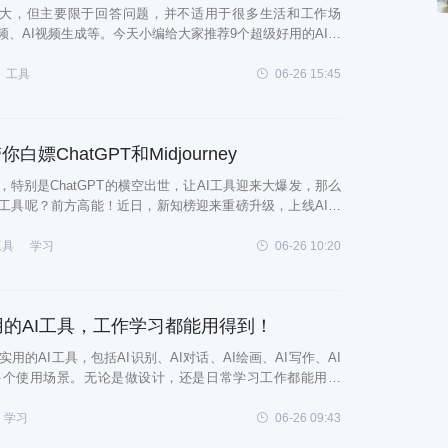
能很强大，但主要限于回答问题，并不适用于很多生活和工作场
音频、AI视频生成等。今天小编给大家推荐9个超级好用的AI工
ey传送门：https://www.midjourney.com/MidJourn
工具
06-26 15:45
ChatGPT和Midjourney
，特别是ChatGPT的横空出世，让AI工具迎来大爆发，那么
I工具呢？前方高能！近日，新知榜迎来重磅升级，上线AI工
才助理AI工具，免费且实用，让这些AI工具帮你提升工作效
一：上线AI工具导航体验
工具
学习
06-26 10:20
用的AI工具，工作学习都能用得到！
用的AI工具，包括AI识别、AI对话、AI绘画、AI写作、AI
等多个使用场景。无论是做设计，还是日常学习工作都能用得
生产效率！一、AI识别工具1、FunAI一款支持文字转语音、
FunAI是一款精
学习
06-26 09:43