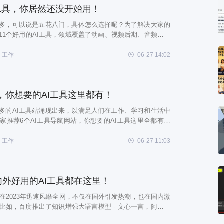
I工具，你居然还没开始用！
么多，可以说是五花八门，具体怎么选择呢？为了解决大家的
11个好用的AI工具，领域覆盖了动画、视频后期、音频后期
I 工具1、Playground AI 绘图传送门：
laygroun
工作
06-27 14:02
站，你想要的AI工具这里都有！
越多的AI工具站涌现出来，以满足人们在工作、学习和生活中
家推荐6个AI工具导航网站，你想要的AI工具这里全都有！
ps://www.aidh123.com/这是一个专为你挑选并试用过的人工
AI工
工作
06-27 11:03
国内外好用的AI工具都在这里！
技术在2023年迅速风靡全网，不仅在国外引发热潮，也在国内激
比如，百度推出了知识增强大语言模型 - 文心一言，阿里也
- 通义千问等，这些平台都具有非常强大的功能。然而，尽管