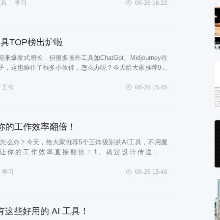
使用它们
工具
学习
06-26 16:22
具TOP榜出炉啦
来爆发式增长，但很多国外工具如ChatGpt、Midjourney在
子，这也难住了很多小伙伴，怎么办呢？今天给大家推荐9个
！1、文心一言传送门：https://yiyan.baidu.com/对标
工作
06-26 15:45
让你的工作效率翻倍！
怎么办？今天，给大家推荐5个王炸级别的AI工具，不用魔
让你的工作效率直接翻倍！1、稿定设计传送门：
ing.com/ai稿定设计是一个集作图排版的全能平台。现在已经接入人工
你的作图效率。 只需
学习
06-26 15:46
还有这些好用的 AI 工具！