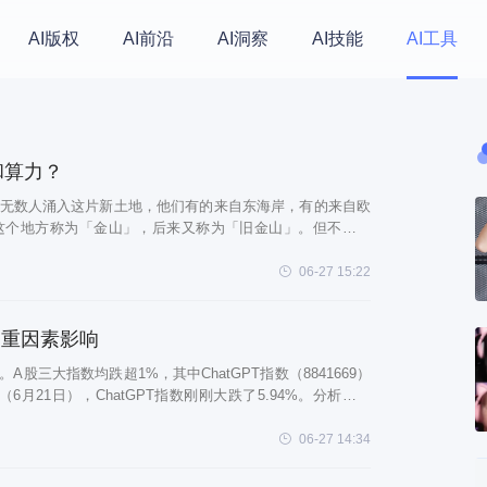
AI版权
AI前沿
AI洞察
AI技能
AI工具
和算力？
。无数人涌入这片新土地，他们有的来自东海岸，有的来自欧
这个地方称为「金山」，后来又称为「旧金山」。但不管如
的还是淘金的装备——铲子。正所谓「工欲
06-27 15:22
多重因素影响
股三大指数均跌超1%，其中ChatGPT指数（8841669）
21日），ChatGPT指数刚刚大跌了5.94%。分析对于
素
06-27 14:34