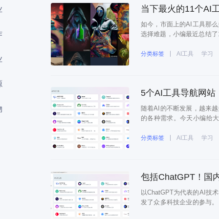
当下最火的11个A
业
如今，市面上的AI工具那
作
选择难题，小编最近总结了
等等。一、设计相关 A
https://playgroundai.com/P
分类标签
AI工具
学习
业
源
5个AI工具导航网
物
随着AI的不断发展，越来
的各种需求。今天小编给大
1、AI导航123传送门：htt
智能工具的导航平台，500+
分类标签
AI工具
学习
包括ChatGPT！
以ChatGPT为代表的AI
发了众多科技企业的参与。
推出了超大规模语言模型 