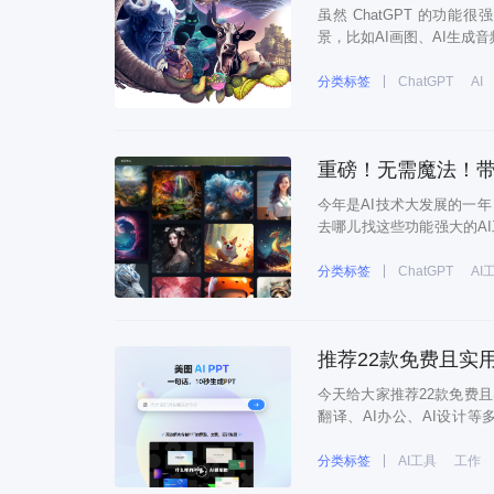
虽然 ChatGPT 的功
景，比如AI画图、AI生成
具，绝对有你需要的！1、MidJourn
分类标签
ChatGPT
AI
重磅！无需魔法！带你白嫖
今年是AI技术大发展的一年
去哪儿找这些功能强大的A
具导航，同时推出新知云-天
率，轻松hold住职场！升级
分类标签
ChatGPT
AI
推荐22款免费且实
今天给大家推荐22款免费且实
翻译、AI办公、AI设计
到，让这些AI工具帮你提升
语音翻译功能的智能AI软件。
分类标签
AI工具
工作