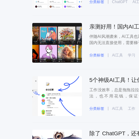
这些平台的功能强大，但要
分类标签
ChatGPT
AI
亲测好用！国内AI工
伴随AI风潮袭来，AI工具也迎
国内无法直接使用，需要梯
可以平替的国内AI工具，亲测好用
ChatGpt的A
分类标签
AI工具
学习
5个神级AI工具！
工作没效率，总是拖拖拉拉
法，也不用花钱，保证
https://www.gaod
智能，使用它可以大大提高
分类标签
AI工具
工作
除了 ChatGPT，