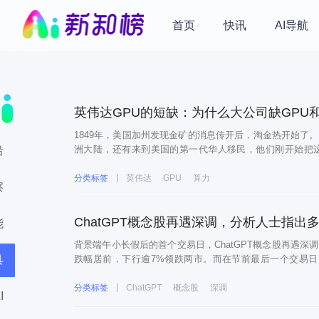
首页
快讯
AI导航
英伟达GPU的短缺：为什么大公司缺GPU
1849年，美国加州发现金矿的消息传开后，淘金热开始了
洲大陆，还有来到美国的第一代华人移民，他们刚开始把
沿
何，来到这片新土地的淘金者都需要衣食住行，当然最关键
分类标签
英伟达
GPU
算力
察
ChatGPT概念股再遇深调，分析人士指出
能
背景端午小长假后的首个交易日，ChatGPT概念股再遇深调。A
具
跌幅居前，下行逾7%领跌两市。而在节前最后一个交易日（6月
ChatGPT概念股再次遭遇大幅调整，分析人士指出有多重因
分类标签
ChatGPT
概念股
深调
I